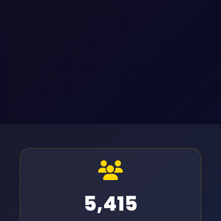
5,415