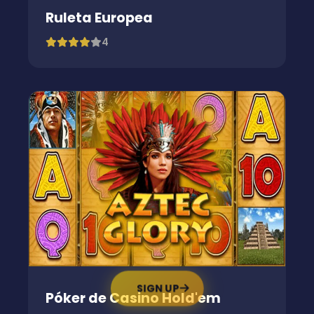
Ruleta Europea
4
SIGN UP
Póker de Casino Hold'em