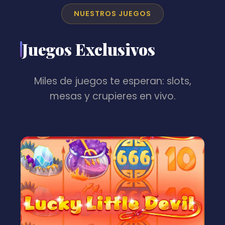
NUESTROS JUEGOS
Juegos Exclusivos
Miles de juegos te esperan: slots,
mesas y crupieres en vivo.